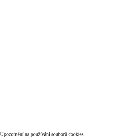
Lékařská pohotovostní služba FN Motol
224 433 652-3
(Po-Pá 19.00-6.30; So, Ne - nepřetržitě)
Toxikologické informační středisko
224 919 293
(nepřetržitý provoz)
Záchranná služba
155
(v případě vážného ohrožení zdraví nebo života)
Upozornění na používání souborů cookies