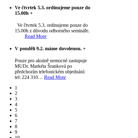
Ve čtvrtek 5.3. ordinujeme pouze do
15.00h
+
Ve čtvrtek 5.3. ordinujeme pouze do
15.00h z důvodu odborného semináře.
Read More
V pondělí 9.2. máme dovolenou.
+
Pouze pro akutně nemocné zastupuje
MUDr. Markéta Šranková po
předchozím telefonickém objednání:
tel: 224 310
…
Read More
1
2
3
4
5
6
7
8
9
10