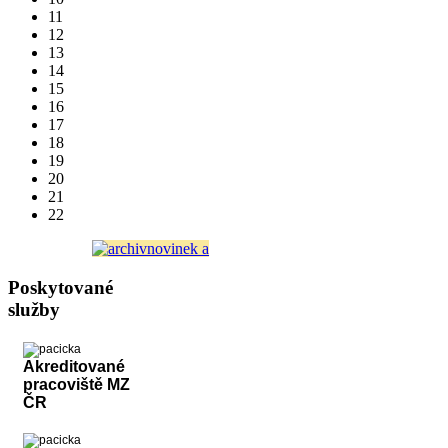
11
12
13
14
15
16
17
18
19
20
21
22
Poskytované
služby
Akreditované
pracoviště MZ
ČR