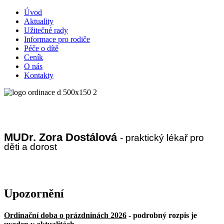
Úvod
Aktuality
Užitečné rady
Informace pro rodiče
Péče o dítě
Ceník
O nás
Kontakty
MUDr. Zora Dostálová
- praktický lékař pro
děti a dorost
Upozornění
Ordinační doba o prázdninách 2026
- podrobný rozpis je