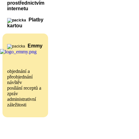
prostřednictvím
internetu
Platby
kartou
Emmy
objednání a
přeobjednání
návštěv
posílání receptů a
zpráv
administrativní
záležitosti