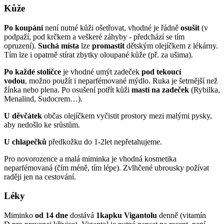
Kůže
Po koupání
není nutné kůži ošetřovat, vhodné je řádně
osušit
(v
podpaží, pod krčkem a veškeré záhyby - předchází se tím
opruzení).
Suchá místa
lze
promastit
dětským olejíčkem z lékárny.
Tím lze i opatrně stírat zbytky oloupané kůže (př. za ušima).
Po každé stoličce
je vhodné umýt zadeček
pod tekoucí
vodou
, možno použít i neparfémované mýdlo. Ruka je šetrnější než
žínka nebo plena. Po osušení potřít kůži
mastí na zadeček
(Rybilka,
Menalind, Sudocrem…).
U děvčátek
občas olejíčkem vyčistit prostory mezi malými pysky,
aby nedošlo ke srůstům.
U chlapečků
předkožku do 1-2let nepřetahujeme.
Pro novorozence a malá miminka je vhodná kosmetika
neparfémovaná (čím méně, tím lépe). Zvlhčené ubrousky požívat
raději jen na cestování.
Léky
Miminko
od 14 dne
dostává
1kapku Vigantolu
denně (vitamín