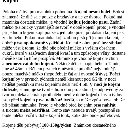
Kojení
Poloha má být pro maminku pohodlná.
Kojení nesmí bolet
. Bolest
znamená, že dítě saje pouze z bradavky a ne ze dvorce. Pokud má
maminka dostatek mléka, je vhodné
kojit z jednoho prsu
. Zadní
mléko (kaloricky vydatnější) se tvoří v době kojení, proto je vhodné
při jednom kojení kojit pouze z jednoho prsu, při dalším kojení pak
ze druhého. Pokud maminka kojí z obou prsů při jednom kojení, je
dobré
prsa opakovaně vystřídat
. Kojení z obou prsů bez střídání
může vést k tomu, že dítě pije přední mléko s vyšším obsahem
cukrů, které v zažívacím ústrojí kvasí a tím způsobuje větry, dostane
méně kalorií a hůře prospívá. Miminko je vhodné kojit dle chuti
a
neomezovat dobu kojení
. Některé děti se napijí během 15min,
jiné až 45min. Během prvních 6měsíců je pro dítě nejvhodnější
pouze mateřské mléko (nepotřebuje čaj ani ovocné šťávy).
Počet
kojení
by v prvních týdnech neměl klesnout pod 6/24h, v noci
nedělat přestávku mezi kojeními delší než 4-5h.
V noci je kojení
důležité
, stimuluje se tvorba hormonu prolaktinu (je odpovědný za
tvorbu mléka a chrání proti otěhotnění v době kojení). První týdny
jsou před kojením
prsa nalitá až tvrdá
, to může způsobovat obtíže
při přisátí miminka. Proto je vhodné před kojením prsa
nahřát
a trochu méka odstříkat
. Tento stav nebude trvalý, postupně se
bude mléka tvořit v době kojení tolik, kolik dítě bude potřebovat.
Kojené děti přibývají
100-150g/týden
. Známkou dostatečného