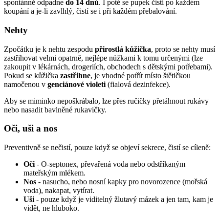
spontánně odpadne
do 14 dnů
. I poté se pupek čistí po každém
koupání a je-li zavlhlý, čistí se i při každém přebalování.
Nehty
Zpočátku je k nehtu zespodu
přirostlá kůžička
, proto se nehty musí
zastřihovat velmi opatrně, nejlépe nůžkami k tomu určenými (lze
zakoupit v lékárnách, drogeriích, obchodech s dětskými potřebami).
Pokud se kůžička
zastřihne
, je vhodné potřít místo štětičkou
namočenou v
genciánové violeti
(fialová dezinfekce).
Aby se miminko nepoškrábalo, lze přes ručičky přetáhnout rukávy
nebo nasadit bavlněné rukavičky.
Oči, uši a nos
Preventivně se nečistí, pouze když se objeví sekrece, čistí se cíleně:
Oči
- O-septonex, převařená voda nebo odstříkaným
mateřským mlékem.
Nos
- nasucho, nebo nosní kapky pro novorozence (mořská
voda), nakapat, vytírat.
Uši
- pouze když je viditelný žlutavý mázek a jen tam, kam je
vidět, ne hluboko.