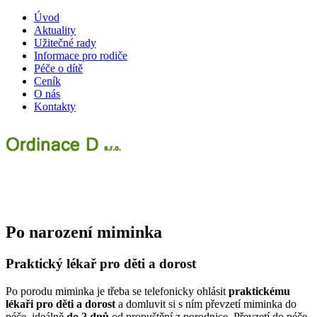
Úvod
Aktuality
Užitečné rady
Informace pro rodiče
Péče o dítě
Ceník
O nás
Kontakty
Po narození miminka
Praktický lékař pro děti a dorost
Po porodu miminka je třeba se telefonicky ohlásit
praktickému
lékaři pro děti a dorost
a domluvit si s ním převzetí miminka do
péče, ideálně
do 2 dnů
od propuštění z porodnice. Převzetí do péče