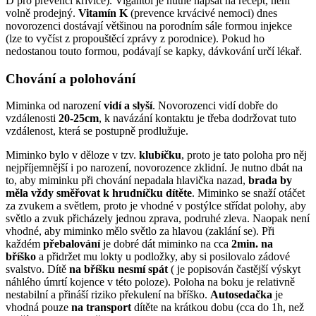
D pro prevenci křivice). Vigantol je nutné napsat na recept, není
volně prodejný.
Vitamín K
(prevence krvácivé nemoci) dnes
novorozenci dostávají většinou na porodním sále formou injekce
(lze to vyčíst z propouštěcí zprávy z porodnice). Pokud ho
nedostanou touto formou, podávají se kapky, dávkování určí lékař.
Chování a polohování
Miminka od narození
vidí a slyší
. Novorozenci vidí dobře do
vzdálenosti
20-25cm
, k navázání kontaktu je třeba dodržovat tuto
vzdálenost, která se postupně prodlužuje.
Miminko bylo v děloze v tzv.
klubíčku
, proto je tato poloha pro něj
nejpříjemnější i po narození, novorozence zklidní. Je nutno dbát na
to, aby miminku při chování nepadala hlavička nazad,
brada by
měla vždy směřovat k hrudníčku dítěte
. Miminko se snaží otáčet
za zvukem a světlem, proto je vhodné v postýlce střídat polohy, aby
světlo a zvuk přicházely jednou zprava, podruhé zleva. Naopak není
vhodné, aby miminko mělo světlo za hlavou (zaklání se). Při
každém
přebalování
je dobré dát miminko na cca
2min. na
bříško
a přidržet mu lokty u podložky, aby si posilovalo zádové
svalstvo. Dítě
na bříšku nesmí spát
( je popisován častější výskyt
náhlého úmrtí kojence v této poloze). Poloha na boku je relativně
nestabilní a přináší riziko překulení na bříško.
Autosedačka
je
vhodná pouze
na transport
dítěte na krátkou dobu (cca do 1h, než