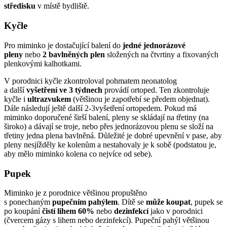
středisku
v místě bydliště.
Kyčle
Pro miminko je dostačující balení do
jedné jednorázové
pleny
nebo
2 bavlněných plen
složených na čtvrtiny a fixovaných
plenkovými kalhotkami.
V porodnici kyčle zkontroloval pohmatem neonatolog
a další
vyšetření ve 3 týdnech
provádí ortoped. Ten zkontroluje
kyčle i
ultrazvukem
(většinou je zapotřebí se předem objednat).
Dále následují ještě další 2-3vyšetření ortopedem. Pokud má
miminko doporučené širší balení, pleny se skládají na třetiny (na
široko) a dávají se troje, nebo přes jednorázovou plenu se složí na
třetiny jedna plena bavlněná. Důležité je dobré upevnění v pase, aby
pleny nesjížděly ke kolenům a nestahovaly je k sobě (podstatou je,
aby mělo miminko kolena co nejvíce od sebe).
Pupek
Miminko je z porodnice většinou propuštěno
s ponechaným
pupečním pahýlem
. Dítě se
může koupat
, pupek se
po koupání
čistí lihem 60%
nebo
dezinfekcí
jako v porodnici
(čvercem gázy s lihem nebo dezinfekcí). Pupeční pahýl většinou