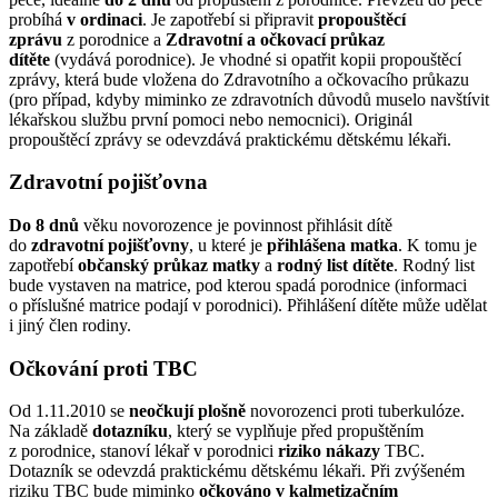
probíhá
v ordinaci
. Je zapotřebí si připravit
propouštěcí
zprávu
z porodnice a
Zdravotní a očkovací průkaz
dítěte
(vydává porodnice). Je vhodné si opatřit kopii propouštěcí
zprávy, která bude vložena do Zdravotního a očkovacího průkazu
(pro případ, kdyby miminko ze zdravotních důvodů muselo navštívit
lékařskou službu první pomoci nebo nemocnici). Originál
propouštěcí zprávy se odevzdává praktickému dětskému lékaři.
Zdravotní pojišťovna
Do 8 dnů
věku novorozence je povinnost přihlásit dítě
do
zdravotní pojišťovny
, u které je
přihlášena matka
. K tomu je
zapotřebí
občanský průkaz matky
a
rodný list dítěte
. Rodný list
bude vystaven na matrice, pod kterou spadá porodnice (informaci
o příslušné matrice podají v porodnici). Přihlášení dítěte může udělat
i jiný člen rodiny.
Očkování proti TBC
Od 1.11.2010 se
neočkují plošně
novorozenci proti tuberkulóze.
Na základě
dotazníku
, který se vyplňuje před propuštěním
z porodnice, stanoví lékař v porodnici
riziko nákazy
TBC.
Dotazník se odevzdá praktickému dětskému lékaři. Při zvýšeném
riziku TBC bude miminko
očkováno v kalmetizačním