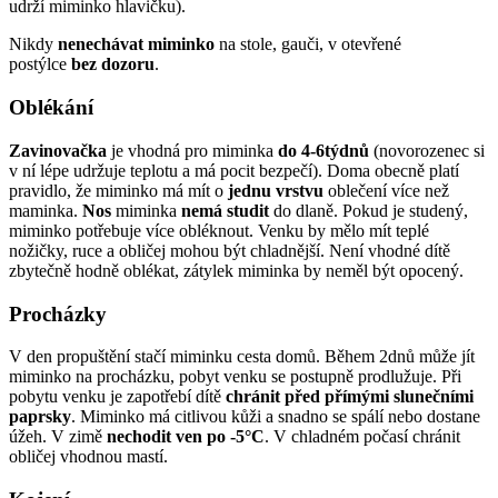
udrží miminko hlavičku).
Nikdy
nenechávat miminko
na stole, gauči, v otevřené
postýlce
bez dozoru
.
Oblékání
Zavinovačka
je vhodná pro miminka
do 4-6týdnů
(novorozenec si
v ní lépe udržuje teplotu a má pocit bezpečí). Doma obecně platí
pravidlo, že miminko má mít o
jednu vrstvu
oblečení více než
maminka.
Nos
miminka
nemá studit
do dlaně. Pokud je studený,
miminko potřebuje více obléknout. Venku by mělo mít teplé
nožičky, ruce a obličej mohou být chladnější. Není vhodné dítě
zbytečně hodně oblékat, zátylek miminka by neměl být opocený.
Procházky
V den propuštění stačí miminku cesta domů. Během 2dnů může jít
miminko na procházku, pobyt venku se postupně prodlužuje. Při
pobytu venku je zapotřebí dítě
chránit před přímými slunečními
paprsky
. Miminko má citlivou kůži a snadno se spálí nebo dostane
úžeh. V zimě
nechodit ven po -5°C
. V chladném počasí chránit
obličej vhodnou mastí.