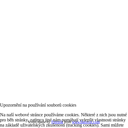
(Po-Pá 19.00-6.30; So, Ne - nepřetržitě)
Toxikologické informační středisko
224 919 293
(nepřetržitý provoz)
Záchranná služba
155
(v případě vážného ohrožení zdraví nebo života)
Upozornění na používání souborů cookies
Na naší webové stránce používáme cookies. Některé z nich jsou nutné
pro běh stránky, zatímco jiné nám pomáhají vylepšit vlastnosti stránky
Icons made by
Freepik
from
www.flaticon.com
na základě uživatelských zkušeností (tracking cookies). Sami můžete