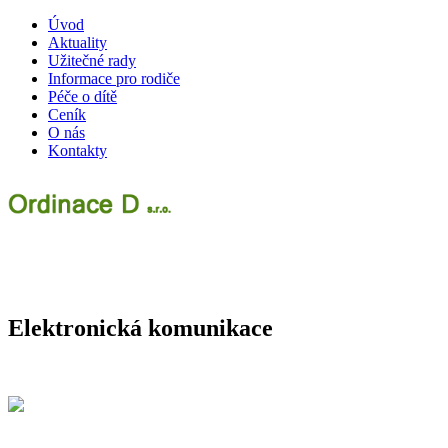
Úvod
Aktuality
Užitečné rady
Informace pro rodiče
Péče o dítě
Ceník
O nás
Kontakty
Elektronická komunikace