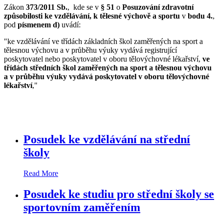
Zákon
373/2011 Sb.
, kde se v
§ 51
o
Posuzování zdravotní
způsobilosti ke vzdělávání, k tělesné výchově a sportu
v
bodu 4.
,
pod
písmenem d)
uvádí:
"ke vzdělávání ve třídách základních škol zaměřených na sport a
tělesnou výchovu a v průběhu výuky vydává registrující
poskytovatel nebo poskytovatel v oboru tělovýchovné lékařství,
ve
třídách středních škol zaměřených na sport a tělesnou výchovu
a v průběhu výuky vydává poskytovatel v oboru tělovýchovné
lékařství
,"
Posudek ke vzdělávání na střední
školy
Read More
Posudek ke studiu pro střední školy se
sportovním zaměřením