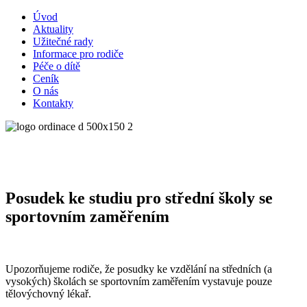
Úvod
Aktuality
Užitečné rady
Informace pro rodiče
Péče o dítě
Ceník
O nás
Kontakty
Posudek ke studiu pro střední školy se
sportovním zaměřením
Upozorňujeme rodiče, že posudky ke vzdělání na středních (a
vysokých) školách se sportovním zaměřením vystavuje pouze
tělovýchovný lékař.